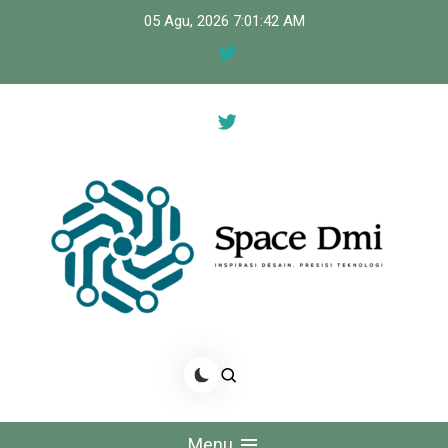
Skip
05 Agu, 2026
7:01:42 AM
to
content
Space Dmi
Inspirasi Desain, Presisi Teknologi
Menu