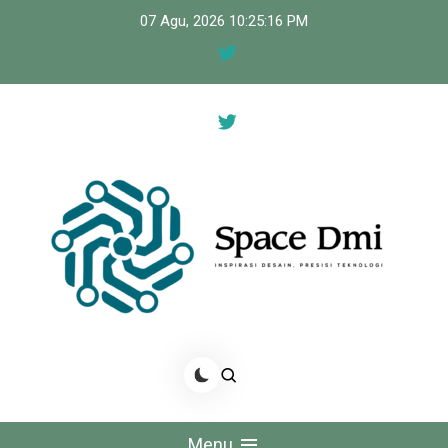
Skip
07 Agu, 2026
10:25:17 PM
to
content
Space Dmi
Inspirasi Desain, Presisi Teknologi
Menu