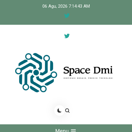
Skip
06 Agu, 2026
7:14:43 AM
to
content
Space Dmi
Inspirasi Desain, Presisi Teknologi
Menu