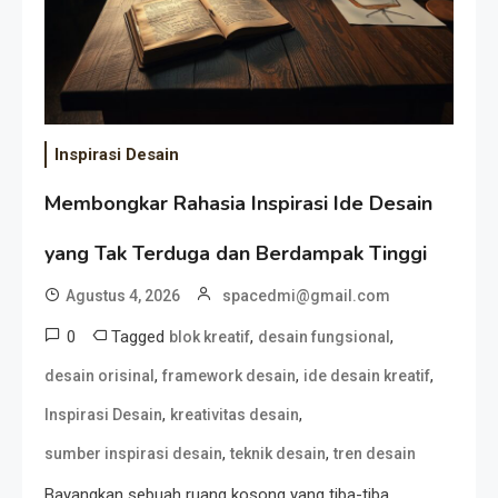
Inspirasi Desain
Membongkar Rahasia Inspirasi Ide Desain
yang Tak Terduga dan Berdampak Tinggi
Agustus 4, 2026
spacedmi@gmail.com
0
Tagged
,
,
blok kreatif
desain fungsional
,
,
,
desain orisinal
framework desain
ide desain kreatif
,
,
Inspirasi Desain
kreativitas desain
,
,
sumber inspirasi desain
teknik desain
tren desain
Bayangkan sebuah ruang kosong yang tiba-tiba