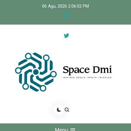
Skip
06 Agu, 2026
2:06:02 PM
to
content
Space Dmi
Inspirasi Desain, Presisi Teknologi
Menu